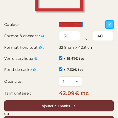
Couleur :
Format à encadrer
:
x
Format hors tout
:
32.9 cm x 42.9 cm
Verre acrylique
:
+ 19.61€ ttc
Fond de cadre
:
+ 7.32€ ttc
Quantité :
42.09€ ttc
Tarif unitaire :
Ajouter au panier
ou