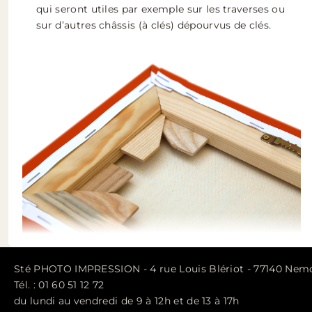
qui seront utiles par exemple sur les traverses ou
sur d’autres châssis (à clés) dépourvus de clés.
Sté PHOTO IMPRESSION - 4 rue Louis Blériot - 77140 Nemo
Tél. : 01 60 51 12 72
du lundi au vendredi de 9 à 12h et de 13 à 17h