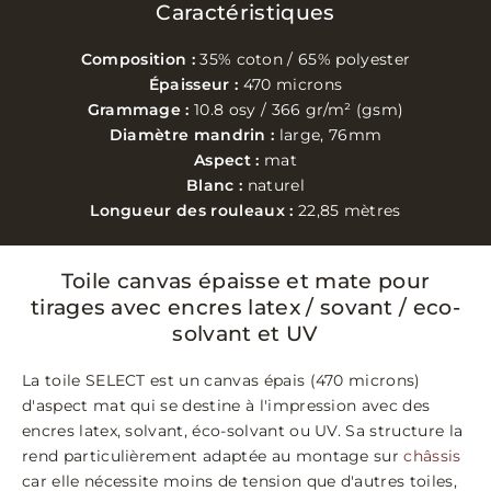
Caractéristiques
Composition :
35% coton / 65% polyester
Épaisseur :
470 microns
Grammage :
10.8 osy / 366 gr/m² (gsm)
Diamètre mandrin :
large, 76mm
Aspect :
mat
Blanc :
naturel
Longueur des rouleaux :
22,85 mètres
Toile canvas épaisse et mate pour
tirages avec encres latex / sovant / eco-
solvant et UV
La toile SELECT est un canvas épais (470 microns)
d'aspect mat qui se destine à l'impression avec des
encres latex, solvant, éco-solvant ou UV. Sa structure la
rend particulièrement adaptée au montage sur
châssis
car elle nécessite moins de tension que d'autres toiles,