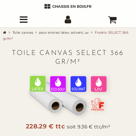
Toile canvas
pour encres latex, solvant, uv
Fredrix SELECT 366
gr/m²
TOILE CANVAS SELECT 366
GR/M²
228.29 € ttc
soit 9.36 € ttc/m²