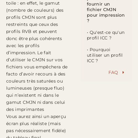
toile : en effet, le gamut
fournir un
fichier CMJN
(nombre de couleurs) des
pour impression
profils CMJN sont plus
?
restreints que ceux des
profils RVB et peuvent
• Qu'est-ce qu'un
profil ICC ?
donc être plus cohérents
avec les profils
• Pourquoi
d’impression. Le fait
utiliser un profil
d’utiliser le CMJN sur vos
ICC ?
fichiers vous empêchera de
FAQ
facto d’avoir recours à des
couleurs très saturées ou
lumineuses (presque fluo)
qui n’existent ni dans le
gamut CMJN ni dans celui
des imprimantes
Vous aurez ainsi un aperçu
écran plus réaliste (mais
pas nécessairement fidèle)
du tableau final.