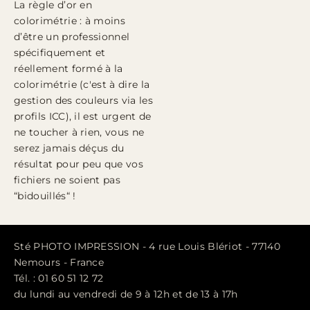
La règle d’or en
colorimétrie : à moins
d’être un professionnel
spécifiquement et
réellement formé à la
colorimétrie (c'est à dire la
gestion des couleurs via les
profils ICC), il est urgent de
ne toucher à rien, vous ne
serez jamais déçus du
résultat pour peu que vos
fichiers ne soient pas
“bidouillés“ !
Sté PHOTO IMPRESSION - 4 rue Louis Blériot - 77140
Nemours - France
Tél. : 01 60 51 12 72
du lundi au vendredi de 9 à 12h et de 13 à 17h