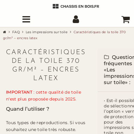
FAQ
Les impressions sur toile
Caractéristiques de la toile 370
gr/m² – encres latex
CARACTÉRISTIQUES
Questio
DE LA TOILE 370
fréquentes
GR/M² – ENCRES
«Les
impression
LATEX
sur toile» :
IMPORTANT
: cette qualité de toile
n'est plus proposée depuis 2025.
• Est-il possib
de sélectionn
Quand l’utiliser ?
l’option « ver
de protection
pour des
Tous types de reproductions. Si vous
impressions s
souhaitez une toile très robuste.
toile non