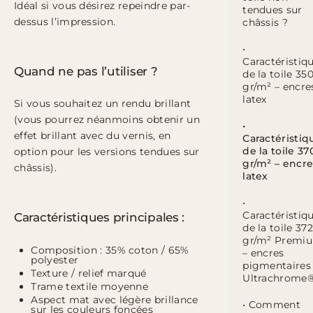
Idéal si vous désirez repeindre par-
tendues sur
dessus l’impression.
châssis ?
•
Caractéristiq
Quand ne pas l’utiliser ?
de la toile 35
gr/m² – encre
latex
Si vous souhaitez un rendu brillant
(vous pourrez néanmoins obtenir un
•
effet brillant avec du vernis, en
Caractéristiq
de la toile 37
option pour les versions tendues sur
gr/m² – encre
châssis).
latex
•
Caractéristiq
Caractéristiques principales :
de la toile 372
gr/m² Premi
Composition : 35% coton / 65%
– encres
polyester
pigmentaires
Texture / relief marqué
Ultrachrome
Trame textile moyenne
Aspect mat avec légère brillance
• Comment
sur les couleurs foncées