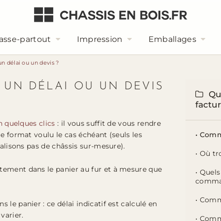
asse-partout
Impression
Emballages
n délai ou un devis ?
 UN DÉLAI OU UN DEVIS
Qu
factur
en quelques clics
: il vous suffit de vous rendre
e format voulu le cas échéant (seuls les
• Comm
éalisons pas de châssis sur-mesure).
• Où t
tement dans le panier au fur et à mesure que
• Quel
comma
• Comm
le panier : ce délai indicatif est calculé en
varier.
• Comm