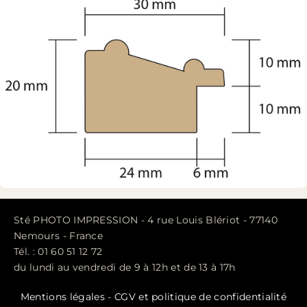
Sté PHOTO IMPRESSION - 4 rue Louis Blériot - 77140
Nemours - France
Tél. : 01 60 51 12 72
du lundi au vendredi de 9 à 12h et de 13 à 17h
Mentions légales
-
CGV et politique de confidentialité