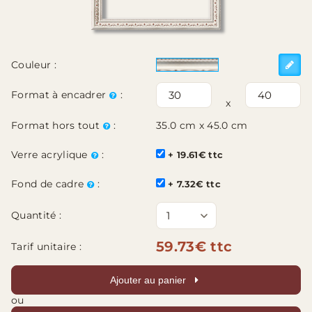
Couleur :
Format à encadrer
:
x
Format hors tout
:
35.0 cm x 45.0 cm
Verre acrylique
:
+ 19.61€ ttc
Fond de cadre
:
+ 7.32€ ttc
Quantité :
59.73€ ttc
Tarif unitaire :
Ajouter au panier
ou