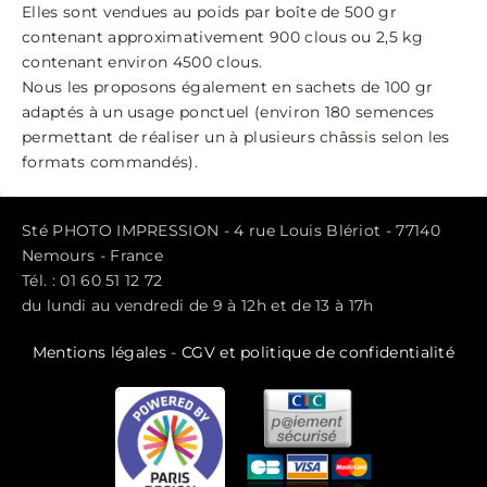
Elles sont vendues au poids par boîte de 500 gr
contenant approximativement 900 clous ou 2,5 kg
contenant environ 4500 clous.
Nous les proposons également en sachets de 100 gr
adaptés à un usage ponctuel (environ 180 semences
permettant de réaliser un à plusieurs châssis selon les
formats commandés).
Sté PHOTO IMPRESSION - 4 rue Louis Blériot - 77140
Nemours - France
Tél. : 01 60 51 12 72
du lundi au vendredi de 9 à 12h et de 13 à 17h
Mentions légales
-
CGV et politique de confidentialité