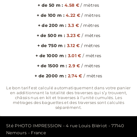
+ de 50 m :
4.58 €
/ mètres
+ de 100 m :
4.22 €
/ mètres
+ de 200 m :
3.3 €
/ mètres
+ de 500 m :
3.23 €
/ mètres
+ de 750 m :
3.12 €
/ mètres
+ de 1000 m :
3.01 €
/ mètres
+ de 1500 m :
2.9 €
/ mètres
+ de 2000 m :
2.74 €
/ mètres
Le bon tarif est calculé automatiquement dans votre panier
en additionnant la totalité des traverses qui s’y trouvent,
châssis nus en kit et traverses à l’unité cumulés. Les
métrages des baguettes et des traverses sont calculés
séparément.
Sté PHOTO IMPRESSION - 4 rue Louis Blériot - 77140
Nemours - France