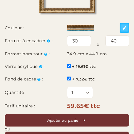
Couleur :
Format à encadrer
:
x
Format hors tout
:
34.9 cm x 44.9 cm
Verre acrylique
:
+ 19.61€ ttc
Fond de cadre
:
+ 7.32€ ttc
Quantité :
59.65€ ttc
Tarif unitaire :
Ajouter au panier
ou