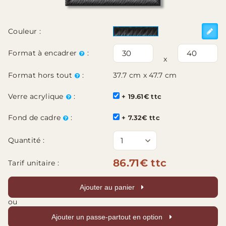
Couleur :
Format à encadrer
:
x
Format hors tout
:
37.7 cm x 47.7 cm
Verre acrylique
:
+ 19.61€ ttc
Fond de cadre
:
+ 7.32€ ttc
Quantité :
86.71€ ttc
Tarif unitaire :
Ajouter au panier
ou
Ajouter un passe-partout en option