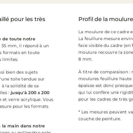
llé pour les très
Profil de la moulure
La moulure de ce cadre e
La feuillure mesure env
e de toute notre
face visible du cadre (en
 35 mm, il répond à un
moulure recouvre la zone 
s formats en toute
8 mm.
 limites.
À titre de comparaison :
si bien des sujets
moulures feuillure haute
u'une toile tendue sur
épaisse est donc presque 
 à la solidité de sa
qui lui confère une rigi
les :
jusqu'à 200 x 200
pour les cadres de très 
 et verre acrylique. Vous
esure pour les formats
* Les mesures peuvent var
couche de peinture.
à la main dans notre
ligne au millimètre près.