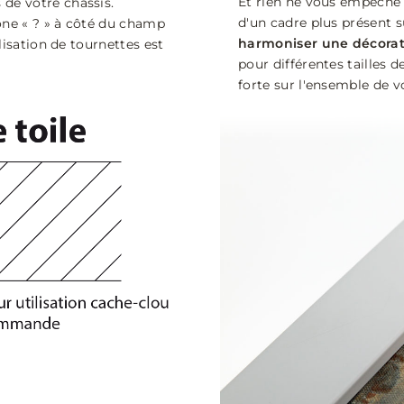
Et rien ne vous empêche d
 de votre châssis
.
d'un cadre plus présent su
ône « ? » à côté du champ
harmoniser une décorat
lisation de tournettes est
pour différentes tailles 
forte sur l'ensemble de v