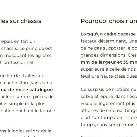
iles sur châssis
Pourquoi choisir un
Lorsqu'un cadre dépasse u
facteur déterminant. Une 
épais en fait un
de ne pas supporter le po
châssis. Le principe est
grandes dimensions. C'est 
 en masquant les agrafes
mm de largeur et 35 m
t professionnel.
supérieure à celle de no
eillir des toiles sur
feuillure haute classique
n cache-clou (sans fond
Ce surplus de matière ne 
lou de notre catalogue
.
sobre et épuré, dans l'e
aillent sur des pièces de
visuelle légèrement plus
lus simple et la plus
affiches de cinéma, tira
olide qui habille la toile
d'art contemporain — c'e
temps, sans compromis su
ns à indiquer lors de la