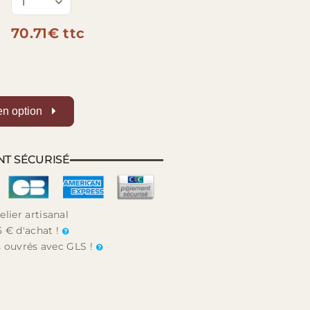
70.71€ ttc
en option
NT SÉCURISÉ
elier artisanal
5 € d'achat !
rs ouvrés avec GLS !