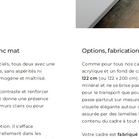
anc mat
Options, fabrication
tiels, tous deux avec une
Comme pour tous nos cad
e, sans aspérités ni
acrylique et un fond de 
omogène et maîtrisé.
122 cm
(ou 122 x 200 cm).
minéral et ne se brise pa
contraste et renforcer
pour le transport que po
 et donne une présence
passe-partout sur mesur
 murs clairs ou pour
visuelle élégante autour 
assurée par des lamelles 
contenu du cadre à tout
ion. Il s'efface
urellement dans les
Votre cadre est
fabriqué