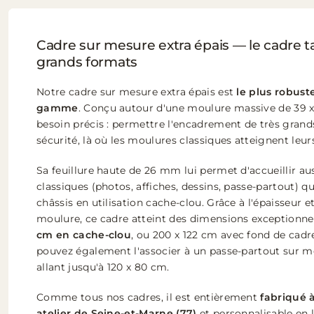
Cadre sur mesure extra épais — le cadre tai
grands formats
Notre cadre sur mesure extra épais est
le plus robust
gamme
. Conçu autour d'une moulure massive de 39 x
besoin précis : permettre l'encadrement de très grand
sécurité, là où les moulures classiques atteignent leurs
Sa feuillure haute de 26 mm lui permet d'accueillir aus
classiques (photos, affiches, dessins, passe-partout) q
châssis en utilisation cache-clou. Grâce à l'épaisseur et
moulure, ce cadre atteint des dimensions exceptionnel
cm en cache-clou
, ou 200 x 122 cm avec fond de cadre
pouvez également l'associer à un passe-partout sur m
allant jusqu'à 120 x 80 cm.
Comme tous nos cadres, il est entièrement
fabriqué 
atelier de Seine-et-Marne (77)
et personnalisable en 