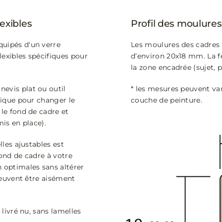
lexibles
Profil des moulures
quipés d'un verre
Les moulures des cadres 
flexibles spécifiques pour
d’environ 20x18 mm. La f
la zone encadrée (sujet, 
evis plat ou outil
* les mesures peuvent var
atique pour changer le
couche de peinture.
 le fond de cadre et
mis en place).
lles ajustables est
fond de cadre à votre
 optimales sans altérer
 peuvent être aisément
 livré nu, sans lamelles