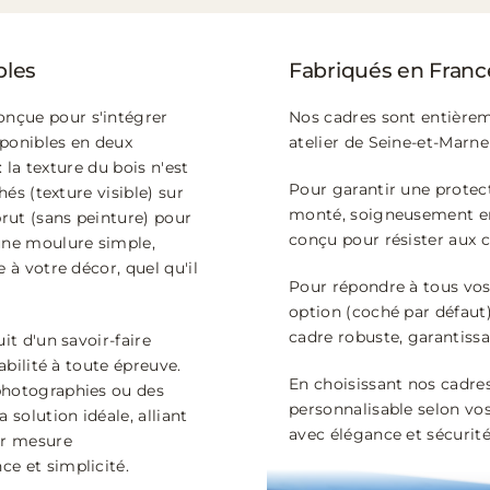
bles
Fabriqués en France
nçue pour s'intégrer
Nos cadres sont entière
sponibles en deux
atelier de Seine-et-Marne 
: la texture du bois n'est
Pour garantir une protect
hés (texture visible) sur
monté, soigneusement em
brut (sans peinture) pour
conçu pour résister aux c
 une moulure simple,
 à votre décor, quel qu'il
Pour répondre à tous vos 
option (coché par défaut)
cadre robuste, garantiss
it d'un savoir-faire
abilité à toute épreuve.
En choisissant nos cadres
photographies ou des
personnalisable selon vos
 solution idéale, alliant
avec élégance et sécurité
ur mesure
e et simplicité.