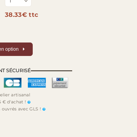
38.33€ ttc
en option
NT SÉCURISÉ
elier artisanal
5 € d'achat !
rs ouvrés avec GLS !