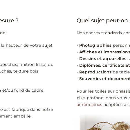
sure ?
Quel sujet peut-on
de :
Nos cadres standards conv
t la hauteur de votre sujet
•
Photographies
personne
•
Affiches et impression
•
Dessins et aquarelles
s
bouchés, finition lisse) ou
•
Diplômes, certificats 
chés, texture bois
•
Reproductions
de tabl
•
Souvenirs et document
n et/ou fond de cadre,
Pour les toiles sur châss
plus profond, nous vous 
américaines
adaptées à c
e est fabriqué dans notre
sement emballé.