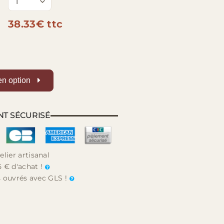
38.33€ ttc
en option
NT SÉCURISÉ
elier artisanal
5 € d'achat !
rs ouvrés avec GLS !