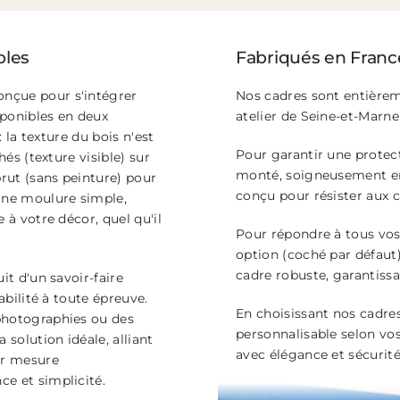
bles
Fabriqués en France
nçue pour s'intégrer
Nos cadres sont entière
sponibles en deux
atelier de Seine-et-Marne 
: la texture du bois n'est
Pour garantir une protect
hés (texture visible) sur
monté, soigneusement em
brut (sans peinture) pour
conçu pour résister aux c
 une moulure simple,
 à votre décor, quel qu'il
Pour répondre à tous vos 
option (coché par défaut)
cadre robuste, garantiss
it d'un savoir-faire
abilité à toute épreuve.
En choisissant nos cadres
photographies ou des
personnalisable selon vos
 solution idéale, alliant
avec élégance et sécurité
ur mesure
e et simplicité.