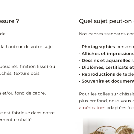
sure ?
Quel sujet peut-on
de :
Nos cadres standards conv
t la hauteur de votre sujet
•
Photographies
personne
•
Affiches et impression
•
Dessins et aquarelles
s
bouchés, finition lisse) ou
•
Diplômes, certificats 
chés, texture bois
•
Reproductions
de tabl
•
Souvenirs et document
n et/ou fond de cadre,
Pour les toiles sur châss
plus profond, nous vous 
américaines
adaptées à c
e est fabriqué dans notre
sement emballé.