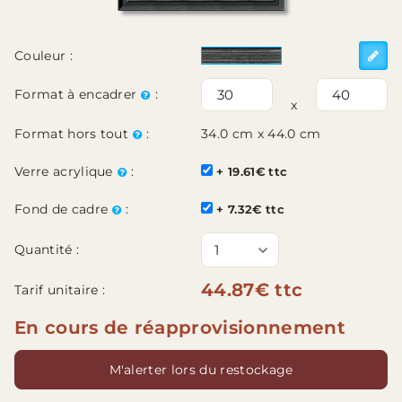
Couleur :
Format à encadrer
:
x
Format hors tout
:
34.0 cm x 44.0 cm
Verre acrylique
:
+ 19.61€ ttc
Fond de cadre
:
+ 7.32€ ttc
Quantité :
44.87€ ttc
Tarif unitaire :
En cours de réapprovisionnement
M'alerter lors du restockage