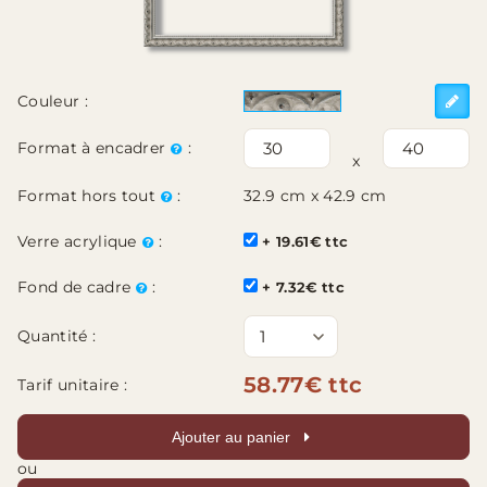
Couleur :
Format à encadrer
:
x
Format hors tout
:
32.9 cm x 42.9 cm
Verre acrylique
:
+ 19.61€ ttc
Fond de cadre
:
+ 7.32€ ttc
Quantité :
58.77€ ttc
Tarif unitaire :
Ajouter au panier
ou